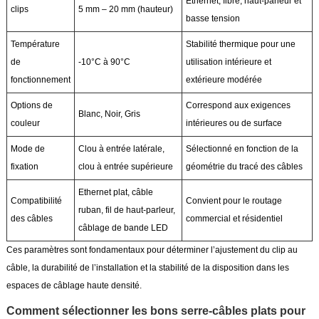
Ethernet, fibre, haut-parleur et
clips
5 mm – 20 mm (hauteur)
basse tension
Température
Stabilité thermique pour une
de
-10°C à 90°C
utilisation intérieure et
fonctionnement
extérieure modérée
Options de
Correspond aux exigences
Blanc, Noir, Gris
couleur
intérieures ou de surface
Mode de
Clou à entrée latérale,
Sélectionné en fonction de la
fixation
clou à entrée supérieure
géométrie du tracé des câbles
Ethernet plat, câble
Compatibilité
Convient pour le routage
ruban, fil de haut-parleur,
des câbles
commercial et résidentiel
câblage de bande LED
Ces paramètres sont fondamentaux pour déterminer l’ajustement du clip au
câble, la durabilité de l’installation et la stabilité de la disposition dans les
espaces de câblage haute densité.
Comment sélectionner les bons serre-câbles plats pour