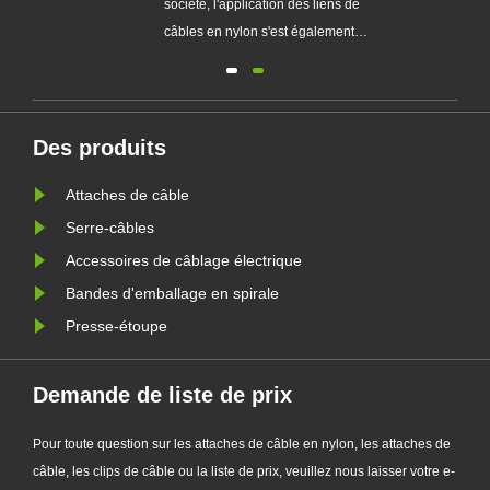
société, l'application des liens de
câbles en nylon s'est également
lus
élargie, et elle peut être vue partout
tifs
dans tous les domaines de la vie.
Cependant, motivé par les intérêts,
nt
la qualité de ses produits est
Des produits
leur
également différente. Comment
Attaches de câble
choisir une bonne qualité
nécessit......
Serre-câbles
Accessoires de câblage électrique
Bandes d'emballage en spirale
Presse-étoupe
Demande de liste de prix
Pour toute question sur les attaches de câble en nylon, les attaches de
câble, les clips de câble ou la liste de prix, veuillez nous laisser votre e-