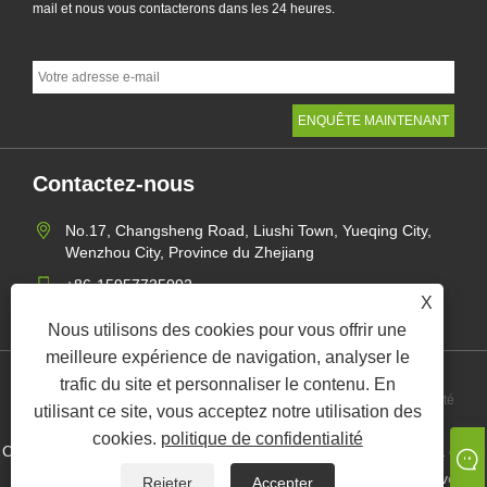
mail et nous vous contacterons dans les 24 heures.
Contactez-nous
No.17, Changsheng Road, Liushi Town, Yueqing City,
Wenzhou City, Province du Zhejiang
+86-15957735002
X
gaohang@yagect.com
Nous utilisons des cookies pour vous offrir une
meilleure expérience de navigation, analyser le
trafic du site et personnaliser le contenu. En
Links
Sitemap
RSS
XML
politique de confidentialité
utilisant ce site, vous acceptez notre utilisation des
cookies.
politique de confidentialité
Copyright © 2023 Yueqing Yage Precision Plastic Co., Ltd - Tie à câble
en nylon, attaches de câble, clips de câble - Tous droits réservés.
Rejeter
Accepter