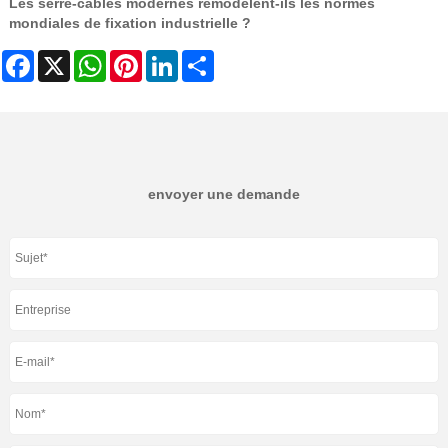
Les serre-câbles modernes remodèlent-ils les normes
mondiales de fixation industrielle ?
Facebook
X
WhatsApp
Pinterest
LinkedIn
Share
envoyer une demande