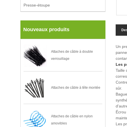
Presse-étoupe
Nouveaux produits
Des
Un pre
Attaches de câble à double
pannea
conta
verrouillage
Les p
Taille
corres
Contre
Attaches de câble à tête montée
sûr.
Bague
synthé
d'autr
Écrou 
Attaches de câble en nylon
mainte
amovibles
Les pr