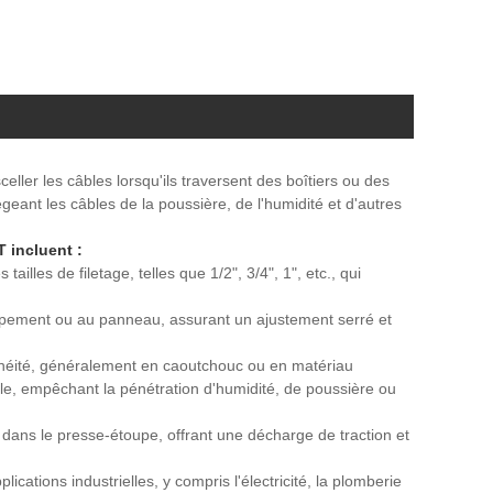
ler les câbles lorsqu'ils traversent des boîtiers ou des
égeant les câbles de la poussière, de l'humidité et d'autres
 incluent :
ailles de filetage, telles que 1/2", 3/4", 1", etc., qui
quipement ou au panneau, assurant un ajustement serré et
héité, généralement en caoutchouc ou en matériau
ble, empêchant la pénétration d'humidité, de poussière ou
 dans le presse-étoupe, offrant une décharge de traction et
ations industrielles, y compris l'électricité, la plomberie