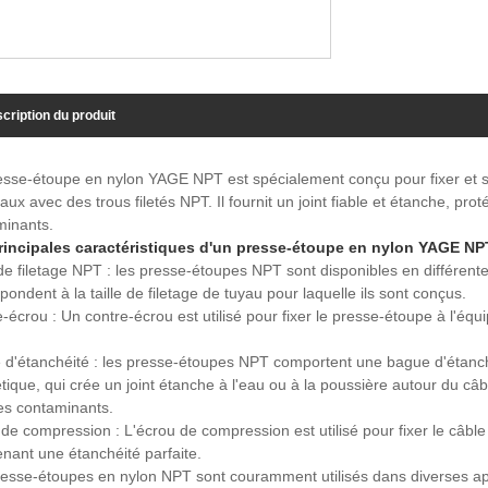
cription du produit
sse-étoupe en nylon YAGE NPT est spécialement conçu pour fixer et scel
ux avec des trous filetés NPT. Il fournit un joint fiable et étanche, prot
minants.
rincipales caractéristiques d'un presse-étoupe en nylon YAGE NPT
 de filetage NPT : les presse-étoupes NPT sont disponibles en différentes t
pondent à la taille de filetage de tuyau pour laquelle ils sont conçus.
-écrou : Un contre-écrou est utilisé pour fixer le presse-étoupe à l'é
 d'étanchéité : les presse-étoupes NPT comportent une bague d'étanc
tique, qui crée un joint étanche à l'eau ou à la poussière autour du câ
es contaminants.
de compression : L'écrou de compression est utilisé pour fixer le câble
nant une étanchéité parfaite.
esse-étoupes en nylon NPT sont couramment utilisés dans diverses applic