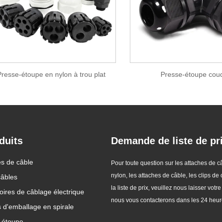
Presse-étoupe en nylon à trou plat
Presse-étoupe cou
duits
Demande de liste de pr
iliser les liens de
es de câble
Conseils de maintenance à
Pour toute question sur les attaches de c
es fils?
attaches de câbles en nylon!
nylon, les attaches de câble, les clips de
24
câbles
2024/11/12
la liste de prix, veuillez nous laisser votre
ires de câblage électrique
aine du travail
Avec le développement de la
nous vous contacterons dans les 24 heur
'organisation et la
société, l'application des liens de
 d'emballage en spirale
t cruciales. L'un des
câbles en nylon s'est également
-étoupe