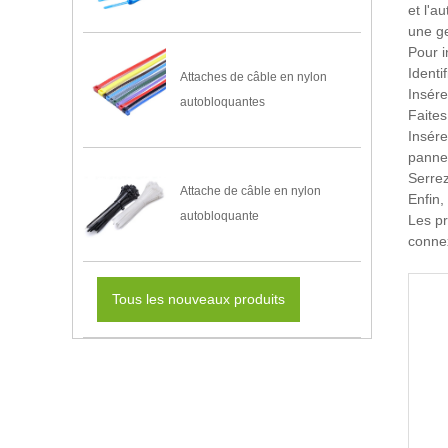
et l'a
une ge
Pour i
Identi
Attaches de câble en nylon
Insére
autobloquantes
Faites
Insére
panne
Serrez
Attache de câble en nylon
Enfin,
autobloquante
Les pr
connex
Tous les nouveaux produits