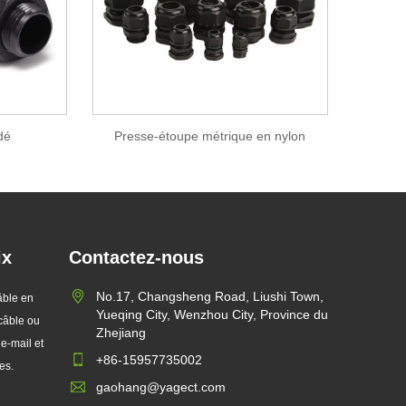
dé
Presse-étoupe métrique en nylon
ix
Contactez-nous
No.17, Changsheng Road, Liushi Town,
âble en
Yueqing City, Wenzhou City, Province du
 câble ou
Zhejiang
 e-mail et
+86-15957735002
es.
gaohang@yagect.com