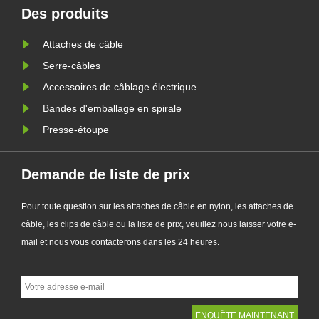
nt
la qualité de ses produits est
Des produits
leur
également différente. Comment
Attaches de câble
choisir une bonne qualité
nécessit......
Serre-câbles
Accessoires de câblage électrique
Bandes d'emballage en spirale
Presse-étoupe
Demande de liste de prix
Pour toute question sur les attaches de câble en nylon, les attaches de
câble, les clips de câble ou la liste de prix, veuillez nous laisser votre e-
mail et nous vous contacterons dans les 24 heures.