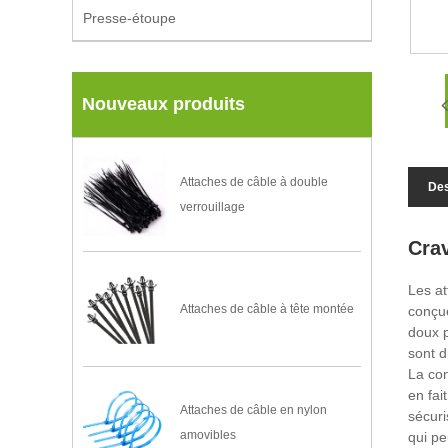
Presse-étoupe
Nouveaux produits
Attaches de câble à double
Des
verrouillage
Crav
Les at
Attaches de câble à tête montée
conçue
doux p
sont d
La con
en fai
Attaches de câble en nylon
sécuri
amovibles
qui pe