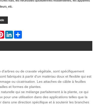
hés frais, les nécessités quotidiennes résidentielles, les appareils
eurs, etc.
nde
atsApp
Pinterest
LinkedIn
Share
 d'arbres ou de cravate végétale, sont spécifiquement
sont fabriqués à partir d'un matériau doux et flexible qui est
mmage ou cicatrisation. Les attaches de câble à feuilles
tailles et formes de plantes.
naturelle qui se mélange parfaitement à la plante, ce qui
aux pour une utilisation dans des applications telles que la
r dans une direction spécifique et à soutenir les branches