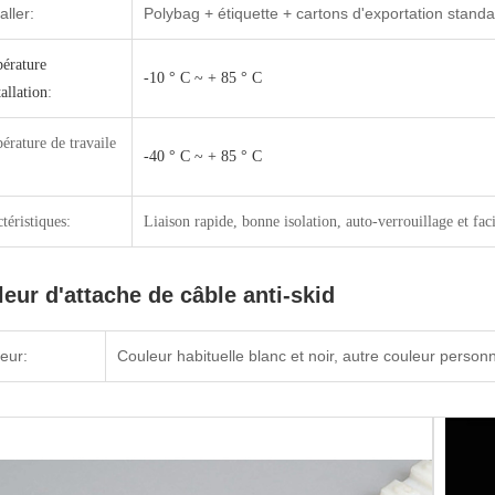
ller:
Polybag + étiquette + cartons d'exportation stand
érature
-10 ° C ~ + 85 ° C
tallation
:
érature de travail
e
-40 ° C ~ + 85 ° C
téristiques:
Liaison rapide, bonne isolation, auto-verrouillage et facil
eur d'attache de câble anti-skid
eur:
Couleur habituelle blanc et noir, autre couleur person