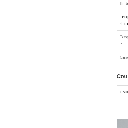
Emba
Temp
d'ins
Temp
：
Carac
Coul
Coul