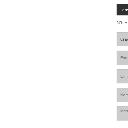
en
N'hés