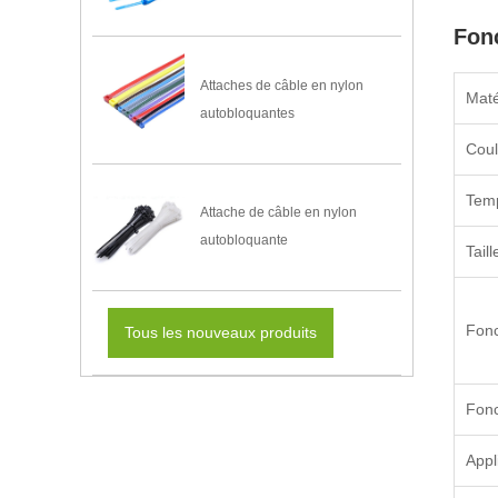
Fonc
Attaches de câble en nylon
Maté
autobloquantes
Coul
Temp
Attache de câble en nylon
autobloquante
Taill
Fonc
Tous les nouveaux produits
Fonc
Appl