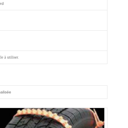
ard
e à utiliser.
nalisée